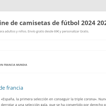
ine de camisetas de fútbol 2024 20
a adultos y niños. Envío gratis desde 69€ y personalizar Gratis.
Saltar
al
contenido
ON FRANCIA MUNDIA
de francia
 «España, la primera selección en conseguir la triple corona». Nunca
 derrotar a una selección gala, que se ha convertido por derecho p