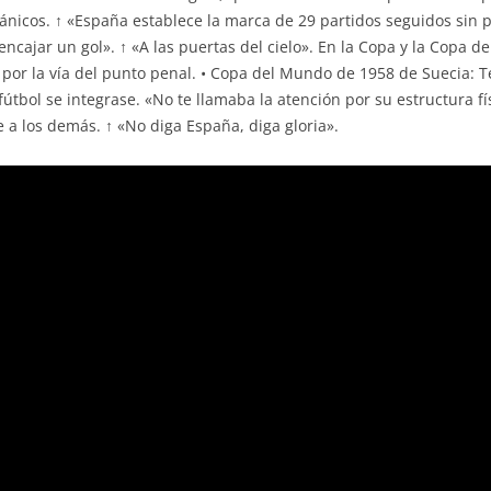
ánicos. ↑ «España establece la marca de 29 partidos seguidos sin per
encajar un gol». ↑ «A las puertas del cielo». En la Copa y la Copa 
 por la vía del punto penal. • Copa del Mundo de 1958 de Suecia: T
tbol se integrase. «No te llamaba la atención por su estructura fí
 a los demás. ↑ «No diga España, diga gloria».