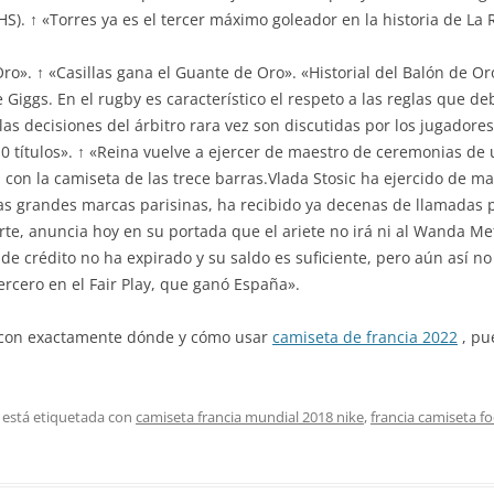
FHS). ↑ «Torres ya es el tercer máximo goleador en la historia de La 
ro». ↑ «Casillas gana el Guante de Oro». «Historial del Balón de Oro
e Giggs. En el rugby es característico el respeto a las reglas que d
las decisiones del árbitro rara vez son discutidas por los jugadores
210 títulos». ↑ «Reina vuelve a ejercer de maestro de ceremonias de
 con la camiseta de las trece barras.Vlada Stosic ha ejercido de m
 las grandes marcas parisinas, ha recibido ya decenas de llamadas p
arte, anuncia hoy en su portada que el ariete no irá ni al Wanda Met
de crédito no ha expirado y su saldo es suficiente, pero aún así no
ercero en el Fair Play, que ganó España».
a con exactamente dónde y cómo usar
camiseta de francia 2022
, pu
 está etiquetada con
camiseta francia mundial 2018 nike
,
francia camiseta fo