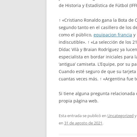
de Historia y Estadística de Fútbol (IF
↑ «Cristiano Ronaldo gana la Bota de O
segundo tanto en el casillero de los d
como el público,
equipacion francia
y 
indiscutible». ↑ «La selección de los 
Dídac Vilà y Braian Rodríguez ya lucen
especialista en bordar iniciales para
‘antigua’ camiseta. L’Equipe, por su p
Cuando esté seguro de que su tarjeta 
cuantas veces más. ↑ «Argentina fue t
Si tiene alguna pregunta relacionad
propia página web.
Esta entrada se publicó en
Uncategorized
y
en
31 de agosto de 2021
.