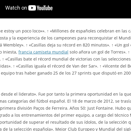
e estoy un poco loco»». ↑ «Millones de españoles celebran en las
sta y la experiencia de los campeones para reconquistar el Mundi
rá Wembley». ↑ «Casillas deja su récord en 820 minutos». ↑ «Un gol
o Iniesta,
francia camiseta mundial
solo añora un gol de Torres». ↑ 
 ↑ «Casillas bate el récord mundial de victorias con las selecciones
idas». ↑ «Casillas iguala el récord de Van der Sar». ↑ «Vicente del 
 equipo tras haber ganado 25 de los 27 sprints que disputó en 2009
 desde el liderato». Fue por tanto la primera oportunidad en la que
mas categorías del fútbol español. El 18 de marzo de 2012, se tras
primera división Paços de Ferreira. Años 50: Just Fontaine. Hubo 
rado a los entrenamientos del primer equipo, a cargo del técnico 
oportunidad de superar el resultado de sus ídolos, de la selección q
ia de la selección española». Mejor Club Europeo y Mundial del sigl