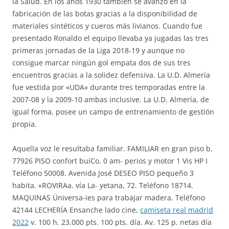
la Salud. En los años 1930 también se avanzó en la
fabricación de las botas gracias a la disponibilidad de
materiales sintéticos y cueros más livianos. Cuando fue
presentado Ronaldo el equipo llevaba ya jugadas las tres
primeras jornadas de la Liga 2018-19 y aunque no
consigue marcar ningún gol empata dos de sus tres
encuentros gracias a la solidez defensiva. La U.D. Almería
fue vestida por «UDA» durante tres temporadas entre la
2007-08 y la 2009-10 ambas inclusive. La U.D. Almería, de
igual forma, posee un campo de entrenamiento de gestión
propia.
Aquella voz le resultaba familiar. FAMILIAR en gran piso b.
77926 PISO confort buíCo. 0 am- perios y motor 1 Vis HP I
Teléfono 50008. Avenida José DESEO PISO pequeño 3
habita. «ROVIRAa. vía La- yetana, 72. Teléfono 18714.
MAQUINAS Üniversa-ies para trabajar madera. Teléfono
42144 LECHERÍA Ensanche lado cine,
camiseta real madrid
2022
v. 100 h. 23.000 pts. 100 pts. día. Av. 125 p. netas día