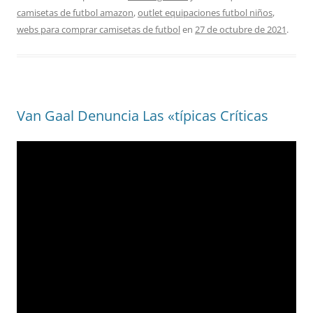
camisetas de futbol amazon
,
outlet equipaciones futbol niños
,
webs para comprar camisetas de futbol
en
27 de octubre de 2021
.
Van Gaal Denuncia Las «típicas Críticas