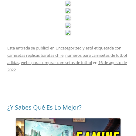
Esta entrada se publicó en
Uncategorized
y está etiquetada con
camisetas replicas baratas chile
,
numeros para camisetas de futbol
adidas
,
webs para comprar camisetas de futbol
en
16 de agosto de
2022
.
¿Y Sabes Qué Es Lo Mejor?