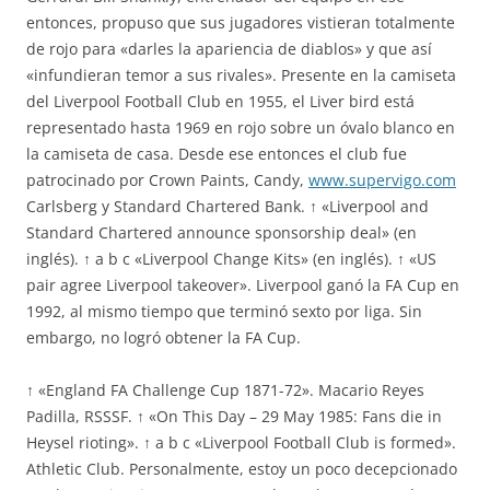
entonces, propuso que sus jugadores vistieran totalmente
de rojo para «darles la apariencia de diablos» y que así
«infundieran temor a sus rivales». Presente en la camiseta
del Liverpool Football Club en 1955, el Liver bird está
representado hasta 1969 en rojo sobre un óvalo blanco en
la camiseta de casa. Desde ese entonces el club fue
patrocinado por Crown Paints, Candy,
www.supervigo.com
Carlsberg y Standard Chartered Bank. ↑ «Liverpool and
Standard Chartered announce sponsorship deal» (en
inglés). ↑ a b c «Liverpool Change Kits» (en inglés). ↑ «US
pair agree Liverpool takeover». Liverpool ganó la FA Cup en
1992, al mismo tiempo que terminó sexto por liga. Sin
embargo, no logró obtener la FA Cup.
↑ «England FA Challenge Cup 1871-72». Macario Reyes
Padilla, RSSSF. ↑ «On This Day – 29 May 1985: Fans die in
Heysel rioting». ↑ a b c «Liverpool Football Club is formed».
Athletic Club. Personalmente, estoy un poco decepcionado