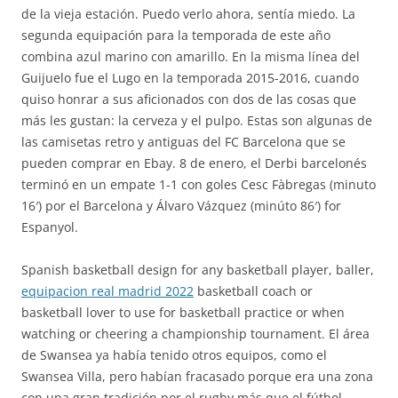
de la vieja estación. Puedo verlo ahora, sentía miedo. La
segunda equipación para la temporada de este año
combina azul marino con amarillo. En la misma línea del
Guijuelo fue el Lugo en la temporada 2015-2016, cuando
quiso honrar a sus aficionados con dos de las cosas que
más les gustan: la cerveza y el pulpo. Estas son algunas de
las camisetas retro y antiguas del FC Barcelona que se
pueden comprar en Ebay. 8 de enero, el Derbi barcelonés
terminó en un empate 1-1 con goles Cesc Fàbregas (minuto
16′) por el Barcelona y Álvaro Vázquez (minúto 86′) for
Espanyol.
Spanish basketball design for any basketball player, baller,
equipacion real madrid 2022
basketball coach or
basketball lover to use for basketball practice or when
watching or cheering a championship tournament. El área
de Swansea ya había tenido otros equipos, como el
Swansea Villa, pero habían fracasado porque era una zona
con una gran tradición por el rugby más que el fútbol.