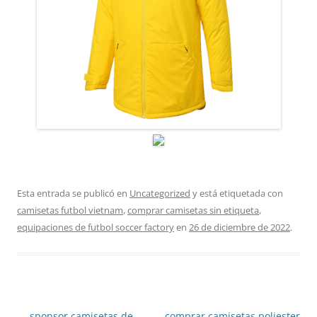
Esta entrada se publicó en
Uncategorized
y está etiquetada con
camisetas futbol vietnam
,
comprar camisetas sin etiqueta
,
equipaciones de futbol soccer factory
en
26 de diciembre de 2022
.
Navegación
←
sponsor camisetas de
comprar camisetas poliester