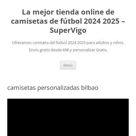
La mejor tienda online de
camisetas de fútbol 2024 2025 –
SuperVigo
Ofrecemos camiseta del fútbol 2024 2025 para adultos y niños.
Envío gratis desde 69€ y personalizar Gratis.
Saltar
Menú
al
contenido
camisetas personalizadas bilbao