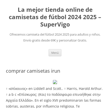
La mejor tienda online de
camisetas de fútbol 2024 2025 –
SuperVigo
Ofrecemos camiseta del fútbol 2024 2025 para adultos y niños.
Envío gratis desde 69€ y personalizar Gratis.
Saltar
Menú
al
contenido
comprar camisetas irun
↑ «ἐπίκοινος» en Liddell and Scott.. ↑ Harris, Harold Arthur.
↑ a b c «Επίσκυρος: (Και) το ποδόσφαιρο επινοήθηκε στην
Αρχαία Ελλάδα». En el siglo XVII predominaron las formas
sobrias, austeras, por influencia religiosa. Te