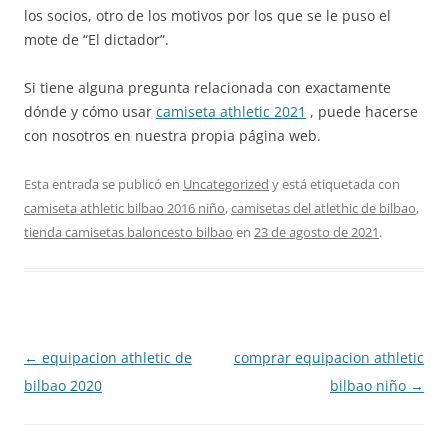
los socios, otro de los motivos por los que se le puso el
mote de “El dictador”.
Si tiene alguna pregunta relacionada con exactamente
dónde y cómo usar
camiseta athletic 2021
, puede hacerse
con nosotros en nuestra propia página web.
Esta entrada se publicó en
Uncategorized
y está etiquetada con
camiseta athletic bilbao 2016 niño
,
camisetas del atlethic de bilbao
,
tienda camisetas baloncesto bilbao
en
23 de agosto de 2021
.
Navegación
←
equipacion athletic de
comprar equipacion athletic
de
bilbao 2020
bilbao niño
→
entradas