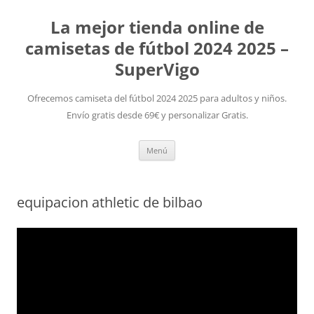
La mejor tienda online de
camisetas de fútbol 2024 2025 –
SuperVigo
Ofrecemos camiseta del fútbol 2024 2025 para adultos y niños.
Envío gratis desde 69€ y personalizar Gratis.
Saltar
Menú
al
contenido
equipacion athletic de bilbao