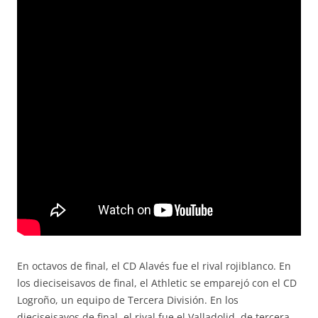
En octavos de final, el CD Alavés fue el rival rojiblanco. En
los dieciseisavos de final, el Athletic se emparejó con el CD
Logroño, un equipo de Tercera División. En los
dieciseisavos de final, el rival fue el Valladolid, de tercera