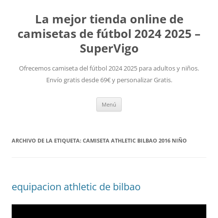
La mejor tienda online de
camisetas de fútbol 2024 2025 –
SuperVigo
Ofrecemos camiseta del fútbol 2024 2025 para adultos y niños.
Envío gratis desde 69€ y personalizar Gratis.
Saltar
Menú
al
contenido
ARCHIVO DE LA ETIQUETA:
CAMISETA ATHLETIC BILBAO 2016 NIÑO
equipacion athletic de bilbao