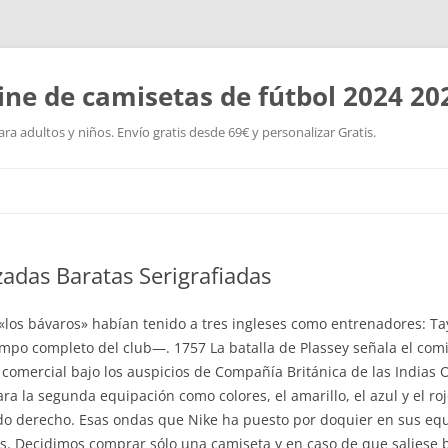
ine de camisetas de fútbol 2024 20
a adultos y niños. Envío gratis desde 69€ y personalizar Gratis.
Saltar
al
contenido
adas Baratas Serigrafiadas
, «los bávaros» habían tenido a tres ingleses como entrenadores: Ta
empo completo del club—. 1757 La batalla de Plassey señala el com
 comercial bajo los auspicios de Compañía Británica de las Indias 
ra la segunda equipación como colores, el amarillo, el azul y el ro
ado derecho. Esas ondas que Nike ha puesto por doquier en sus equ
s. Decidimos comprar sólo una camiseta y en caso de que saliese b