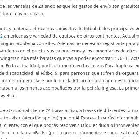
e las ventajas de Zalando es que los gastos de envío son gratuitos
ibir el envío en casa.
e y material, ofrecemos camisetas de fútbol de los principales eq
22
americanas y variedad de equipos de otros continentes. Actual
ingún problema con ellos. Además no necesitas registrarte para p
sándonos en el precio, sus valoraciones y los comentarios de otros
 swingman nba más baratas que vas a poder encontrar. 1765 El Acta 
. En la actualidad, particularmente en los Juegos Paralímpicos, ex
e discapacidad: el Fútbol 5, para personas que sufren de ceguera,
renes de primera clase por lo que la ICF prefería viajar en este tipo
ortaban a los hinchas acompañados por la policía inglesa. La prim
ey Beal.
de atención al cliente 24 horas activo, a través de diferentes for
 te aviso, (atención spoiler) que en AliExpress lo verás intermin
 al cliente, con el que podrás resolver cualquier duda o inconvenie
n a la palabra «Betis» (por la que comúnmente se conoce al club) y