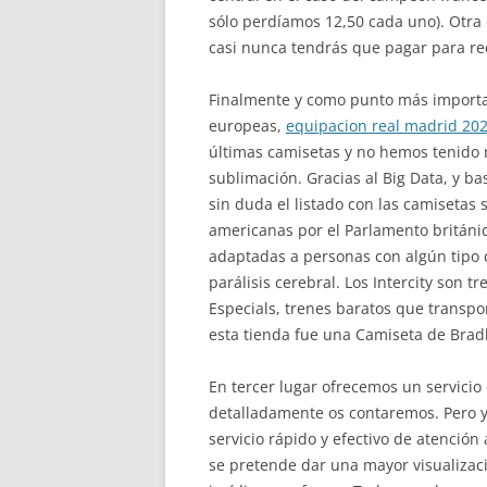
sólo perdíamos 12,50 cada uno). Otra d
casi nunca tendrás que pagar para rec
Finalmente y como punto más important
europeas,
equipacion real madrid 20
últimas camisetas y no hemos tenido n
sublimación. Gracias al Big Data, y ba
sin duda el listado con las camisetas
americanas por el Parlamento británico
adaptadas a personas con algún tipo d
parálisis cerebral. Los Intercity son t
Especials, trenes baratos que transp
esta tienda fue una Camiseta de Bradl
En tercer lugar ofrecemos un servicio 
detalladamente os contaremos. Pero ya
servicio rápido y efectivo de atención
se pretende dar una mayor visualizació