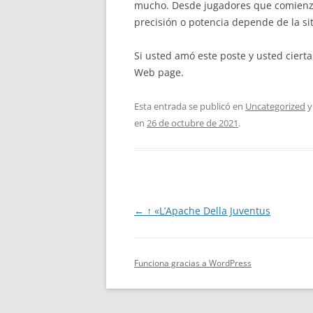
mucho. Desde jugadores que comienzan
precisión o potencia depende de la sit
Si usted amó este poste y usted ciert
Web page.
Esta entrada se publicó en
Uncategorized
y
en
26 de octubre de 2021
.
Navegación
←
↑ «L’Apache Della Juventus
de
entradas
Funciona gracias a WordPress