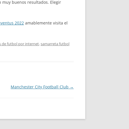
n muy buenos resultados. Elegir
uventus 2022
amablemente visita el
 de futbol por internet
,
samarreta futbol
Manchester City Football Club
→