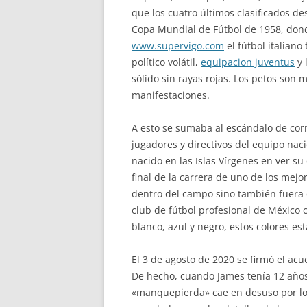
que los cuatro últimos clasificados de
Copa Mundial de Fútbol de 1958, donde
www.supervigo.com
el fútbol italian
político volátil,
equipacion juventus
y 
sólido sin rayas rojas. Los petos son
manifestaciones.
A esto se sumaba al escándalo de corr
jugadores y directivos del equipo naci
nacido en las Islas Vírgenes en ver s
final de la carrera de uno de los mejo
dentro del campo sino también fuera 
club de fútbol profesional de México c
blanco, azul y negro, estos colores e
El 3 de agosto de 2020 se firmó el ac
De hecho, cuando James tenía 12 años p
«manquepierda» cae en desuso por los 