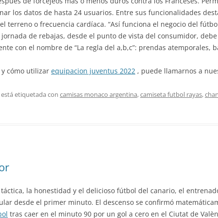
espués de forcejeos más o menos duros contra los Franceses. Perm
r los datos de hasta 24 usuarios. Entre sus funcionalidades desta
el terreno o frecuencia cardíaca. “Así funciona el negocio del fútbo
 jornada de rebajas, desde el punto de vista del consumidor, deb
te con el nombre de “La regla del a,b,c”: prendas atemporales, bá
 y cómo utilizar
equipacion juventus 2022
, puede llamarnos a nuest
 está etiquetada con
camisas monaco argentina
,
camiseta futbol rayas
,
chan
or
táctica, la honestidad y el delicioso fútbol del canario, el entrenad
ular desde el primer minuto. El descenso se confirmó matemáticame
bol
tras caer en el minuto 90 por un gol a cero en el Ciutat de Valènc