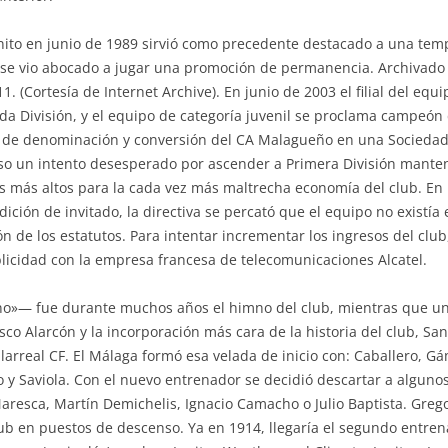
uanito en junio de 1989 sirvió como precedente destacado a una tem
se vio abocado a jugar una promoción de permanencia. Archivado d
1. (Cortesía de Internet Archive). En junio de 2003 el filial del eq
a División, y el equipo de categoría juvenil se proclama campeón 
io de denominación y conversión del CA Malagueño en una Socieda
uso un intento desesperado por ascender a Primera División manten
 más altos para la cada vez más maltrecha economía del club. En 
ición de invitado, la directiva se percató que el equipo no existía 
n de los estatutos. Para intentar incrementar los ingresos del club,
licidad con la empresa francesa de telecomunicaciones Alcatel.
o»— fue durante muchos años el himno del club, mientras que uno 
co Alarcón y la incorporación más cara de la historia del club, San
llarreal CF. El Málaga formó esa velada de inicio con: Caballero, G
co y Saviola. Con el nuevo entrenador se decidió descartar a algunos
aresca, Martín Demichelis, Ignacio Camacho o Julio Baptista. Gre
ub en puestos de descenso. Ya en 1914, llegaría el segundo entrenad