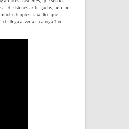
y árbitros asistentes, que son los
esas decisiones arriesgadas, pero no
s símbolos hippies. Una dice que
n le llegó al ver a su amigo Tom