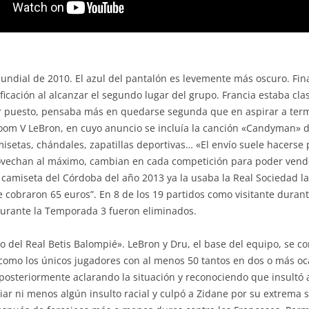
ndial de 2010. El azul del pantalón es levemente más oscuro. Final
ificación al alcanzar el segundo lugar del grupo. Francia estaba cl
er puesto, pensaba más en quedarse segunda que en aspirar a term
 Zoom V LeBron, en cuyo anuncio se incluía la canción «Candyman» 
isetas, chándales, zapatillas deportivas… «El envío suele hacerse 
provechan al máximo, cambian en cada competición para poder vende
a camiseta del Córdoba del año 2013 ya la usaba la Real Sociedad l
 cobraron 65 euros”. En 8 de los 19 partidos como visitante durant
 durante la Temporada 3 fueron eliminados.
ro del Real Betis Balompié». LeBron y Dru, el base del equipo, se c
 como los únicos jugadores con al menos 50 tantos en dos o más o
posteriormente aclarando la situación y reconociendo que insultó 
liar ni menos algún insulto racial y culpó a Zidane por su extrema 