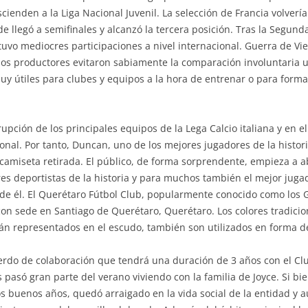
scienden a la Liga Nacional Juvenil. La selección de Francia volverí
 llegó a semifinales y alcanzó la tercera posición. Tras la Segun
o tuvo mediocres participaciones a nivel internacional. Guerra de 
los productores evitaron sabiamente la comparación involuntaria 
 muy útiles para clubes y equipos a la hora de entrenar o para form
upción de los principales equipos de la Lega Calcio italiana y en 
onal. Por tanto, Duncan, uno de los mejores jugadores de la histor
u camiseta retirada. El público, de forma sorprendente, empieza a a
res deportistas de la historia y para muchos también el mejor jugad
de él. El Querétaro Fútbol Club, popularmente conocido como los G
on sede en Santiago de Querétaro, Querétaro. Los colores tradicion
stán representados en el escudo, también son utilizados en forma d
uerdo de colaboración que tendrá una duración de 3 años con el Cl
asó gran parte del verano viviendo con la familia de Joyce. Si bie
buenos años, quedó arraigado en la vida social de la entidad y aú