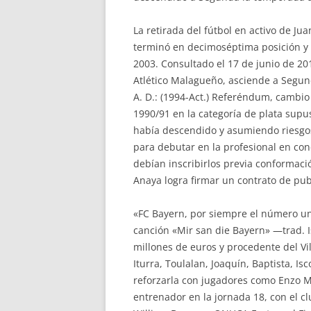
La retirada del fútbol en activo de J
terminó en decimoséptima posición y 
2003. Consultado el 17 de junio de 201
Atlético Malagueño, asciende a Segund
A. D.: (1994-Act.) Referéndum, camb
1990/91 en la categoría de plata sup
había descendido y asumiendo riesgos
para debutar en la profesional en cond
debían inscribirlos previa conformació
Anaya logra firmar un contrato de pub
«FC Bayern, por siempre el número un
canción «Mir san die Bayern» —trad. Is
millones de euros y procedente del Vi
Iturra, Toulalan, Joaquín, Baptista, Is
reforzarla con jugadores como Enzo M
entrenador en la jornada 18, con el cl