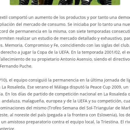
 textil comportó un aumento de los productos y por tanto una democ
mpliación del mercado de consumo. Se iniciaba por lo tanto una nu
 récord de permanencia en la misma, con siete temporadas consecuti
permiten realizar un estudio de mercado detallado y exhaustivo, pa
es. Memoria, Compromiso y Fe, coincidiendo con las siglas del club.
 derecho a jugar la Copa de la UEFA. En la temporada 2001/02, el 
fallecimiento de su propietario Antonio Asensio, siendo el directiv
 Fernando Puche.
0), el equipo consiguió la permanencia en la última jornada de l
n La Rosaleda. Ese verano el Málaga disputó la Peace Cup 2009, un
da. En los días de partido de competición nacional en La Rosaleda 
a, andaluza, malagueña, europea y de la UEFA y su competición, cu
enominaciones del mismo (Trofeo Semana del Sol-Triangular de Marb
ieste, al noreste del país (pegada a la frontera con Eslovenia), los
 un amistoso preparatorio contra el equipo local, la Triestina. El r
nterior.