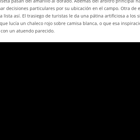
seta pasan del amarillo al dorado. Además del árbitro principal ha
ar decisiones particulares por su ubicación en el campo. Otra de 
 lista así. El trasiego de turistas le da una pátina artificiosa a lo
ue lucía un chaleco rojo sobre camisa blanca, o que esa inspiració
, con un atuendo parecido.