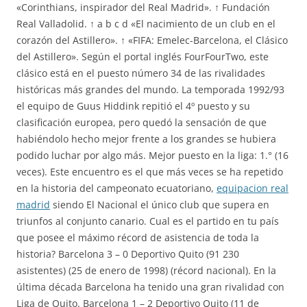
«Corinthians, inspirador del Real Madrid». ↑ Fundación
Real Valladolid. ↑ a b c d «El nacimiento de un club en el
corazón del Astillero». ↑ «FIFA: Emelec-Barcelona, el Clásico
del Astillero». Según el portal inglés FourFourTwo, este
clásico está en el puesto número 34 de las rivalidades
históricas más grandes del mundo. La temporada 1992/93
el equipo de Guus Hiddink repitió el 4º puesto y su
clasificación europea, pero quedó la sensación de que
habiéndolo hecho mejor frente a los grandes se hubiera
podido luchar por algo más. Mejor puesto en la liga: 1.° (16
veces). Este encuentro es el que más veces se ha repetido
en la historia del campeonato ecuatoriano,
equipacion real
madrid
siendo El Nacional el único club que supera en
triunfos al conjunto canario. Cual es el partido en tu país
que posee el máximo récord de asistencia de toda la
historia? Barcelona 3 – 0 Deportivo Quito (91 230
asistentes) (25 de enero de 1998) (récord nacional). En la
última década Barcelona ha tenido una gran rivalidad con
Liga de Quito. Barcelona 1 – 2 Deportivo Quito (11 de