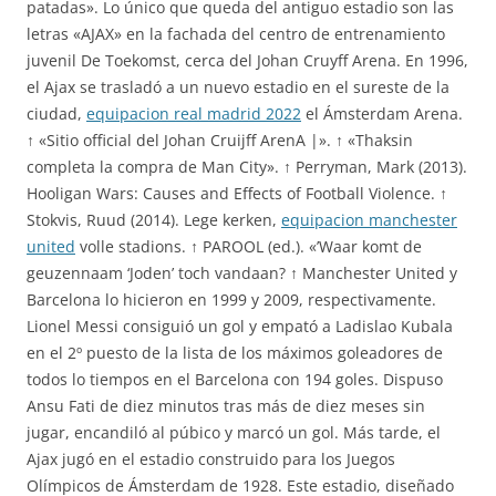
patadas». Lo único que queda del antiguo estadio son las
letras «AJAX» en la fachada del centro de entrenamiento
juvenil De Toekomst, cerca del Johan Cruyff Arena. En 1996,
el Ajax se trasladó a un nuevo estadio en el sureste de la
ciudad,
equipacion real madrid 2022
el Ámsterdam Arena.
↑ «Sitio official del Johan Cruijff ArenA |». ↑ «Thaksin
completa la compra de Man City». ↑ Perryman, Mark (2013).
Hooligan Wars: Causes and Effects of Football Violence. ↑
Stokvis, Ruud (2014). Lege kerken,
equipacion manchester
united
volle stadions. ↑ PAROOL (ed.). «’Waar komt de
geuzennaam ‘Joden’ toch vandaan? ↑ Manchester United y
Barcelona lo hicieron en 1999 y 2009, respectivamente.
Lionel Messi consiguió un gol y empató a Ladislao Kubala
en el 2º puesto de la lista de los máximos goleadores de
todos lo tiempos en el Barcelona con 194 goles. Dispuso
Ansu Fati de diez minutos tras más de diez meses sin
jugar, encandiló al púbico y marcó un gol. Más tarde, el
Ajax jugó en el estadio construido para los Juegos
Olímpicos de Ámsterdam de 1928. Este estadio, diseñado