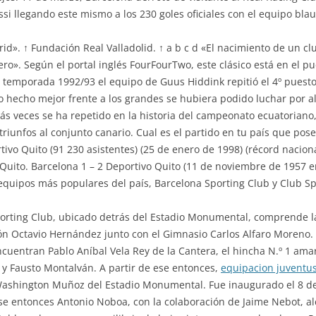
si llegando este mismo a los 230 goles oficiales con el equipo bla
d». ↑ Fundación Real Valladolid. ↑ a b c d «El nacimiento de un club
lero». Según el portal inglés FourFourTwo, este clásico está en el 
temporada 1992/93 el equipo de Guus Hiddink repitió el 4º puesto 
hecho mejor frente a los grandes se hubiera podido luchar por alg
más veces se ha repetido en la historia del campeonato ecuatoriano
triunfos al conjunto canario. Cual es el partido en tu país que pos
rtivo Quito (91 230 asistentes) (25 de enero de 1998) (récord nacio
Quito. Barcelona 1 – 2 Deportivo Quito (11 de noviembre de 1957 en 
 equipos más populares del país, Barcelona Sporting Club y Club S
porting Club, ubicado detrás del Estadio Monumental, comprende la
ón Octavio Hernández junto con el Gimnasio Carlos Alfaro Moreno. E
encuentran Pablo Aníbal Vela Rey de la Cantera, el hincha N.º 1 amar
 y Fausto Montalván. A partir de ese entonces,
equipacion juventu
 Washington Muñoz del Estadio Monumental. Fue inaugurado el 8 de j
 ese entonces Antonio Noboa, con la colaboración de Jaime Nebot, al