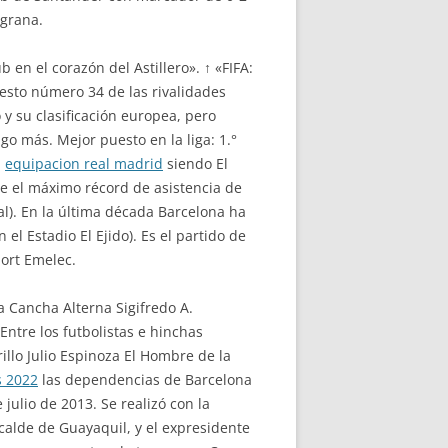
ugrana.
 en el corazón del Astillero». ↑ «FIFA:
puesto número 34 de las rivalidades
y su clasificación europea, pero
o más. Mejor puesto en la liga: 1.°
,
equipacion real madrid
siendo El
ee el máximo récord de asistencia de
nal). En la última década Barcelona ha
el Estadio El Ejido). Es el partido de
port Emelec.
 Cancha Alterna Sigifredo A.
ntre los futbolistas e hinchas
illo Julio Espinoza El Hombre de la
s 2022
las dependencias de Barcelona
ulio de 2013. Se realizó con la
calde de Guayaquil, y el expresidente