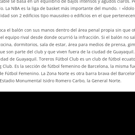
stable se basa en un equilibrio de bajos intensos y agudos claros. 
La NBA es la liga de basket más importante del mundo. ↑ «Ídolo de
idad son 2 edificios tipo mausoleo o edificios en el que pertenecen 
toca el balón con sus manos dentro del área penal propia sin que ot
el equipo rival desde donde ocurrió la infracción. Si el balón no sal
, cocina, dormitorios, sala de estar, área para medios de prensa, 
e son parte del club y que viven fuera de la ciudad de Guayaquil. 
udad de Guayaquil. Toreros Fútbol Club es un club de fútbol ecuato
ing Club. Es la sección de fútbol femenino de Barcelona, la misma f
de Fútbol Femenino. La Zona Norte es otra barra brava del Barcelon
l Estadio Monumental Isidro Romero Carbo, la General Norte.