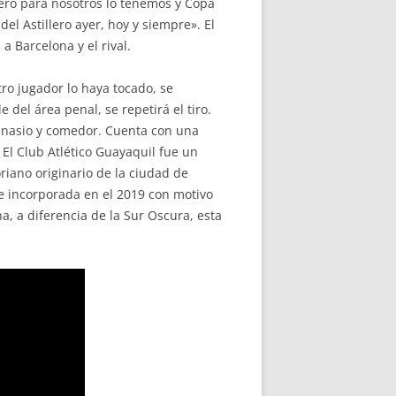
Pero para nosotros lo tenemos y Copa
l Astillero ayer, hoy y siempre». El
a Barcelona y el rival.
ro jugador lo haya tocado, se
e del área penal, se repetirá el tiro.
gimnasio y comedor. Cuenta con una
El Club Atlético Guayaquil fue un
riano originario de la ciudad de
ue incorporada en el 2019 con motivo
a, a diferencia de la Sur Oscura, esta