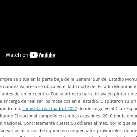
mpre se sitúa en la parte baja de la General Sur del Estadio Mon
nández Valarezo se ubica en el lado norte del Estadio Monumenta
 antes de un encuentro. Fue la primera barra brava en pintar un e
se encarga de realizar los mosaicos en el estadio. Disputaron su p
 Hipódromo,
camiseta real madrid 2022
donde se goleó al Club Españ
ultando El Nacional campeón en ambas ocasiones. 2010 por la emp
l nacional. Concretamente cuesta 50 dólares al mes, por lo que se
inieron varios técnicos del equipo en campeonatos provinciales, don