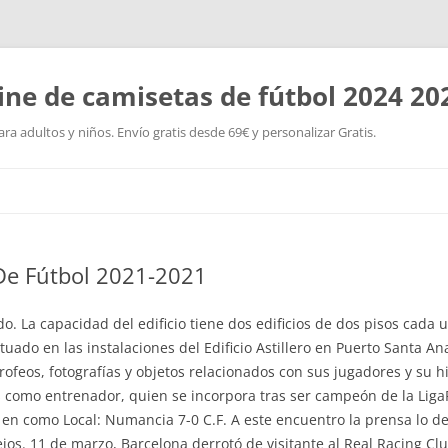
ine de camisetas de fútbol 2024 20
a adultos y niños. Envío gratis desde 69€ y personalizar Gratis.
Saltar
al
contenido
De Fútbol 2021-2021
 La capacidad del edificio tiene dos edificios de dos pisos cada
uado en las instalaciones del Edificio Astillero en Puerto Santa A
 trofeos, fotografías y objetos relacionados con sus jugadores y su 
 como entrenador, quien se incorpora tras ser campeón de la LigaP
 en como Local: Numancia 7-0 C.F. A este encuentro la prensa lo d
jos. 11 de marzo, Barcelona derrotó de visitante al Real Racing C